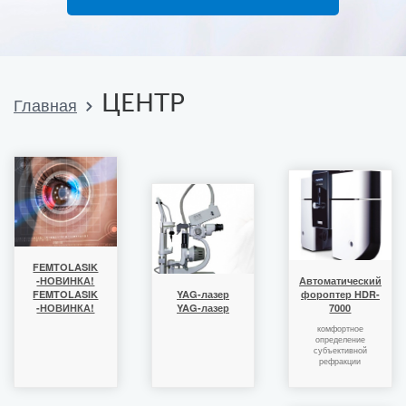
ЦЕНТР
Главная
FEMTOLASIK
-НОВИНКА!
Автоматический
FEMTOLASIK
YAG-лазер
фороптер HDR-
-НОВИНКА!
YAG-лазер
7000
комфортное
определение
субъективной
рефракции