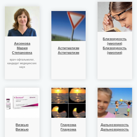
Близорукость
Аксенова
(миопия)
Мария
Астигматизм
Близорукость
Степановна
Астигматизм
(миопия)
врач-офтальмолог,
кандидат медицинских
наук
Визкью
Глаукома
Дальнозоркость
Визкью
Глаукома
Дальнозоркость