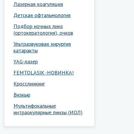
Лазерная коагуляция
Детская офтальмология
Подбор ночных линз
(ортокератология), очков
Ультразвуковая хирургия
катаракты
YAG-лазер
FEMTOLASIK -НОВИНКА!
Кросслинкинг
Визкью
Мультифокальные
интраокулярные линзы (ИОЛ)