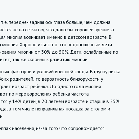
. передне- задняя ось глаза больше, чем должна
ется не на сетчатку, что дало бы хорошее зрение, а
ая миопия возникает именно в детском возрасте. В
) миопия. Хорошо известно что недоношенные дети
кновения миопии от 30% до 50%. Дети, ослабленные по
нитет, так же склонны к развитию миопии.
х факторов и условий внешней среды. В группу риска
боих родителей, то вероятность близорукости у
грает возраст ребенка. До одного года миопия
 вот по мере взросления ребенка частота
тся у 14% детей, в 20 летнем возрасте и старше в 25%
да, в том числе неправильная посадка за столом и
и.
пах населения, из-за того что сопровождается