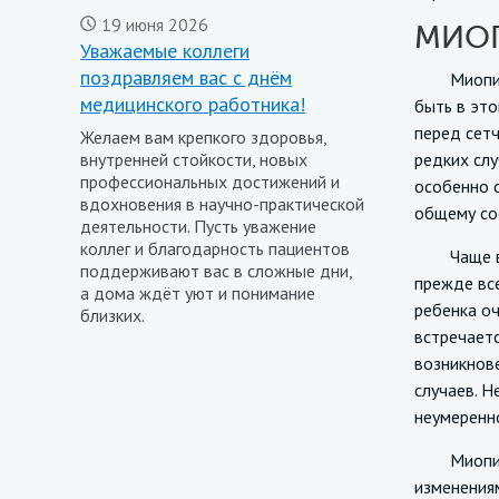
19 июня 2026
МИОП
Уважаемые коллеги
поздравляем вас с днём
Миопия яв
медицинского работника!
быть в это
перед сет
Желаем вам крепкого здоровья,
внутренней стойкости, новых
редких сл
профессиональных достижений и
особенно с
вдохновения в научно-практической
общему сос
деятельности. Пусть уважение
коллег и благодарность пациентов
Чаще всег
поддерживают вас в сложные дни,
прежде все
а дома ждёт уют и понимание
ребенка оч
близких.
встречаетс
возникнове
случаев. Н
неумеренн
Миопия яв
изменениям