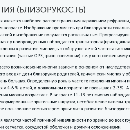
ИЯ (БЛИЗОРУКОСТЬ)
ляется наиболее распространенным нарушением рефракции, т.е
м возрасте. Изображение предметов при близорукости складыва
чаткой и изображение получается расплывчатым. Прогрессирующ
учаях у новорожденных наблюдается транзиторная (приходящая
клонны к развитию миопии, в этой группе детей частота возни
тоянию (частые ОРЗ, грипп, пневмонии) т.е. у кого снижен имму
о возникновение миопии зависит в основном от наследственны
го входят дети близоруких родителей, причем если миопия у о
ень большая. Определенную роль в частоте появления миопии и
я у 4-6 % детей, в дошкольном возрасте не превышает 2-3% . А
ния миопии возрастает. В возрасте 11-13 лет миопия наблюдае
енормированные зрительные нагрузки, несоблюдение гигиены тру
ое пользование компьютером приводит к развитию близорукост
ляется частой причиной инвалидности по зрению во всех груп
и сетчатки, сосудистой оболочки и другими осложнениями.