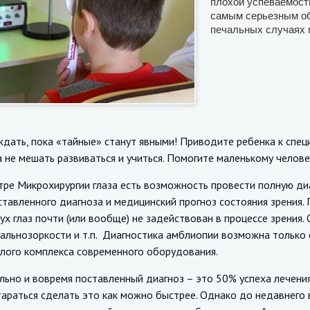
плохой успеваемости
самым серьезным обр
печальных случаях 
дать, пока «тайные» станут явными! Приводите ребенка к специ
а не мешать развиваться и учиться. Помогите маленькому челове
Микрохирургии глаза есть возможность провести полную диаг
тавленного диагноза и медицинский прогноз состояния зрения. П
ух глаз почти (или вообще) не задействован в процессе зрения.
альнозоркости и т.п. Диагностика амблиопии возможна только 
лого комплекса современного оборудования.
 и вовремя поставленный диагноз – это 50% успеха лечения. 
араться сделать это как можно быстрее. Однако до недавнего 