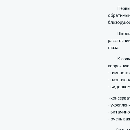
Первым пр
обратимым 
близорукос
Школьники
расстоянии
глаза.
К сожален
коррекцию 
- гимнастик
- назначе
- видеоком
-консерва
- укреплен
- витамино
- очень ва