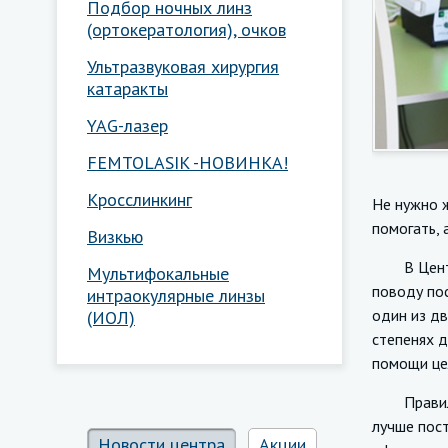
Подбор ночных линз
(ортокератология), очков
Ультразвуковая хирургия
катаракты
YAG-лазер
FEMTOLASIK -НОВИНКА!
Кросслинкинг
Не нужно ж
помогать, 
Визкью
В Центре 
Мультифокальные
поводу пос
интраокулярные линзы
один из дв
(ИОЛ)
степенях д
помощи це
Правильно
лучше пост
Новости центра
Акции