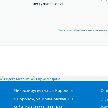
месту жительства)
Политика обработки персональн
Микрохиругия глаза в Воронеже
О ц
г. Воронеж, ул. Кольцовская, 1 "Б"
О ц
8 (473) 300-39-59
Услу