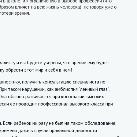
 в школе, и к ограничению в выборе профессии (что
азом влияет на всю жизнь человека), не говоря уже о
потери зрения.
алисту и вы будете уверены, что зрение ему будет
ку обрести этот мир и себя в нем!
ностику, получить консультацию специалиста по
ри таком нарушении, как амблиопия "ленивый глаз",
 Она обычно развивается при косоглазии, высоких
если ее проводит профессионал высокого класса при
Если ребенок ни разу не был на таком обследование,
времени даже в случае правильной диагности