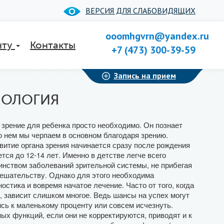
ВЕРСИЯ ДЛЯ СЛАБОВИДЯЩИХ
ooomhgvrn@yandex.ru
нту
Контакты
+7 (473) 300-39-59
Запись на прием
МОЛОГИЯ
зрение для ребенка просто необходимо. Он познает
о нем мы черпаем в основном благодаря зрению.
витие органа зрения начинается сразу после рождения
тся до 12-14 лет. Именно в детстве легче всего
инством заболеваний зрительной системы, не прибегая
мешательству. Однако для этого необходима
остика и вовремя начатое лечение. Часто от того, когда
, зависит слишком многое. Ведь шансы на успех могут
сь к маленькому проценту или совсем исчезнуть.
х функций, если они не корректируются, приводят и к