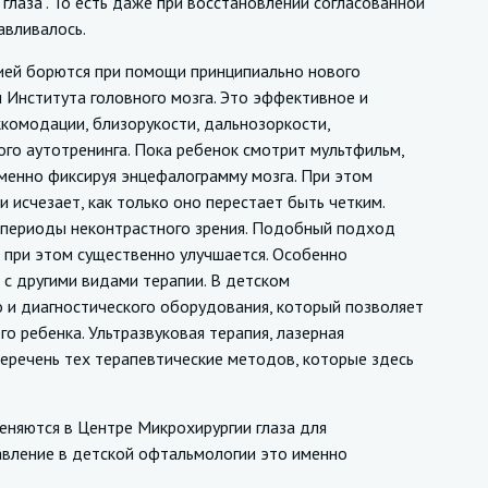
глаза". То есть даже при восстановлении согласованной
авливалось.
ей борются при помощи принципиально нового
 Института головного мозга. Это эффективное и
комодации, близорукости, дальнозоркости,
го аутотренинга. Пока ребенок смотрит мультфильм,
менно фиксируя энцефалограмму мозга. При этом
и исчезает, как только оно перестает быть четким.
ь периоды неконтрастного зрения. Подобный подход
е при этом существенно улучшается. Особенно
 с другими видами терапии. В детском
 и диагностического оборудования, который позволяет
 ребенка. Ультразвуковая терапия, лазерная
перечень тех терапевтические методов, которые здесь
няются в Центре Микрохирургии глаза для
авление в детской офтальмологии это именно