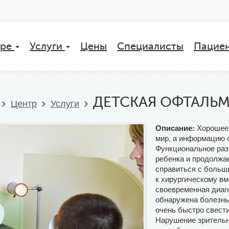
тре
Услуги
Цены
Специалисты
Пацие
ДЕТСКАЯ ОФТАЛЬ
Центр
Услуги
Хорошее 
Описание:
мир, а информацию 
Функциональное раз
ребенка и продолжае
справиться с больш
к хирургическому в
своевременная диагн
обнаружена болезнь
очень быстро свести
Нарушение зрительны