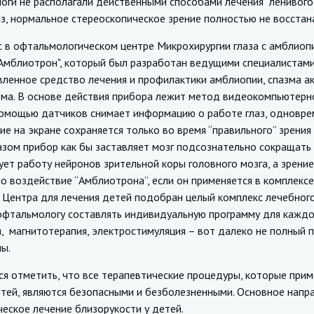
ги не располагали действенными способами лечения "ленивого 
з, нормальное стереоскопическое зрение полностью не восстан
офтальмологическом центре Микрохирургии глаза с амблиопи
"Амблиотрон", который был разработан ведущими специалистами
ленное средство лечения и профилактики амблиопии, спазма ак
зма. В основе действия прибора лежит метод видеокомпьютерно
помощью датчиков снимает информацию о работе глаз, одновре
е на экране сохраняется только во время “правильного” зрения 
азом прибор как бы заставляет мозг подсознательно сокращат
ет работу нейронов зрительной коры головного мозга, а зрени
 воздействие “Амблиотрона”, если он применяется в комплексе
 Центра для лечения детей подобран целый комплекс лечебного
фтальмологу составлять индивидуальную программу для каждого
, магнитотерапия, электростимуляция – вот далеко не полный 
ы.
тметить, что все терапевтические процедуры, которые приме
етей, являются безопасными и безболезненными. Основное напр
еское лечение близорукости у детей.