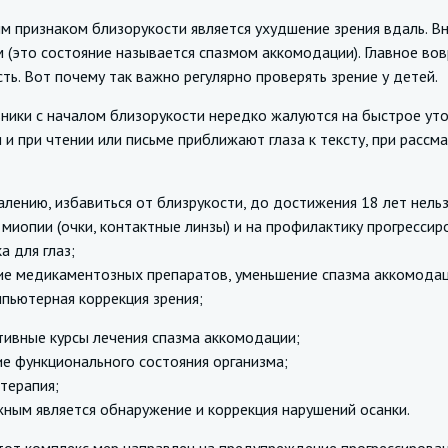
изнаком близорукости является ухудшение зрения вдаль. Вн
(это состояние называется спазмом аккомодации). Главное вов
ть. Вот почему так важно регулярно проверять зрение у детей.
 с началом близорукости нередко жалуются на быстрое утомл
 и при чтении или письме приближают глаза к тексту, при рас
ию, избавиться от близрукости, до достижения 18 лет нельзя
миопии (очки, контактные линзы) и на профилактику прогресси
а для глаз;
ние медикаментозных препаратов, уменьшение спазма аккомодац
пьютерная коррекция зрения;
тивные курсы лечения спазма аккомодации;
ие функционального состояния организма;
терапия;
жным является обнаружение и коррекция нарушений осанки.