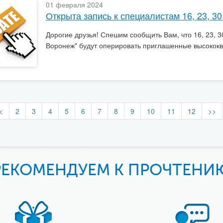
01 февраля 2024
Открыта запись к специалистам 16, 23, 30
Дорогие друзья! Спешим сообщить Вам, что 16, 23, 30
Воронеж" будут оперировать приглашенные высокок
<
2
3
4
5
6
7
8
9
10
11
12
>>
РЕКОМЕНДУЕМ К ПРОЧТЕНИ