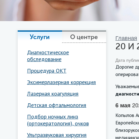
Услуги
О центре
Главная
20 И 
Диагностическое
обследование
Дата публи
Дорогие д
Процедура ОКТ
оперирова
Эксимерлазерная коррекция
Уважаемые
Лазерная коагуляция
диагности
20
6 мая
Детская офтальмология
Копылов А
Подбор ночных линз
Европейск
(ортокератология), очков
близорукос
Ультразвуковая хирургия
медицинск