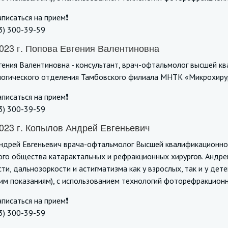
писаться на прием❗️
3) 300-39-59
023 г. Попова Евгения Валентиновна
ения Валентиновна - консультант, врач-офтальмолог высшей кв
огического отделения Тамбовского филиала МНТК «Микрохирург
писаться на прием❗️
3) 300-39-59
023 г. Копылов Андрей Евгеньевич
ндрей Евгеньевич врача-офтальмолог Высшей квалификационной 
ого общества катарактальных и рефракционных хирургов. Андре
ти, дальнозоркости и астигматизма как у взрослых, так и у дете
им показаниям), с использованием технологий фоторефракционн
писаться на прием❗️
3) 300-39-59