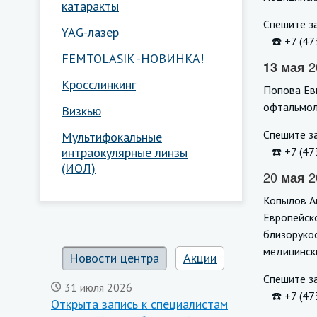
катаракты
Спешите за
YAG-лазер
⠀☎️ +7 (47
FEMTOLASIK -НОВИНКА!
2
13 мая
Кросслинкинг
Попова Евг
офтальмол
Визкью
Спешите за
Мультифокальные
интраокулярные линзы
⠀☎️ +7 (47
(ИОЛ)
20
2
мая
Копылов А
Европейск
близорукос
медицинск
Новости центра
Акции
Спешите за
31 июля 2026
⠀☎️ +7 (47
Открыта запись к специалистам