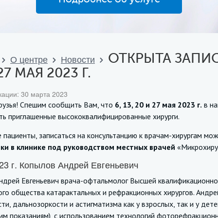
ОТКРЫТА ЗАПИС
О центре
Новости
27 МАЯ 2023 Г.
кации: 30 марта 2023
рузья! Спешим сообщить Вам, что
6, 13, 20 и 27 мая 2023 г.
в на
ть приглашенные высококвалифицированные хирурги.
 пациенты, записаться на консультанцию к врачам-хирургам мо
ки в клинике под руководством местных врачей
«Микрохирур
23 г. Копылов Андрей Евгеньевич
ндрей Евгеньевич врача-офтальмолог Высшей квалификационной 
ого общества катарактальных и рефракционных хирургов. Андре
ти, дальнозоркости и астигматизма как у взрослых, так и у дете
им показаниям), с использованием технологий фоторефракционн